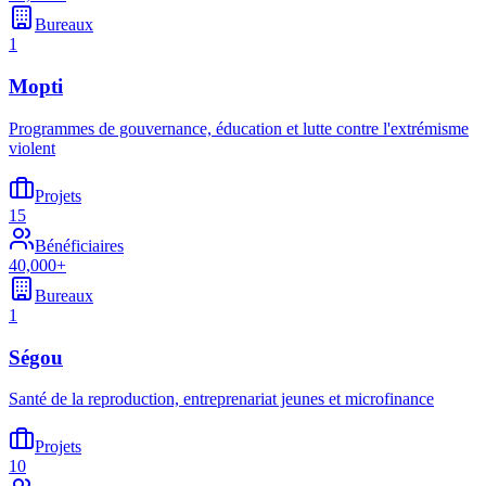
Bureaux
1
Mopti
Programmes de gouvernance, éducation et lutte contre l'extrémisme
violent
Projets
15
Bénéficiaires
40,000+
Bureaux
1
Ségou
Santé de la reproduction, entreprenariat jeunes et microfinance
Projets
10