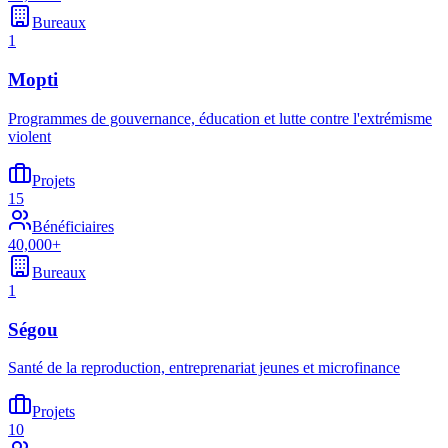
Bureaux
1
Mopti
Programmes de gouvernance, éducation et lutte contre l'extrémisme
violent
Projets
15
Bénéficiaires
40,000+
Bureaux
1
Ségou
Santé de la reproduction, entreprenariat jeunes et microfinance
Projets
10