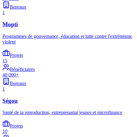
Bureaux
1
Mopti
Programmes de gouvernance, éducation et lutte contre l'extrémisme
violent
Projets
15
Bénéficiaires
40,000+
Bureaux
1
Ségou
Santé de la reproduction, entreprenariat jeunes et microfinance
Projets
10