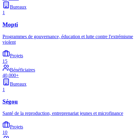
Bureaux
1
Mopti
Programmes de gouvernance, éducation et lutte contre l'extrémisme
violent
Projets
15
Bénéficiaires
40,000+
Bureaux
1
Ségou
Santé de la reproduction, entreprenariat jeunes et microfinance
Projets
10