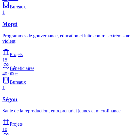
Bureaux
1
Mopti
Programmes de gouvernance, éducation et lutte contre l'extrémisme
violent
Projets
15
Bénéficiaires
40,000+
Bureaux
1
Ségou
Santé de la reproduction, entreprenariat jeunes et microfinance
Projets
10