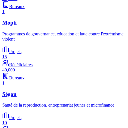
Bureaux
1
Mopti
Programmes de gouvernance, éducation et lutte contre l'extrémisme
violent
Projets
15
Bénéficiaires
40,000+
Bureaux
1
Ségou
Santé de la reproduction, entreprenariat jeunes et microfinance
Projets
10