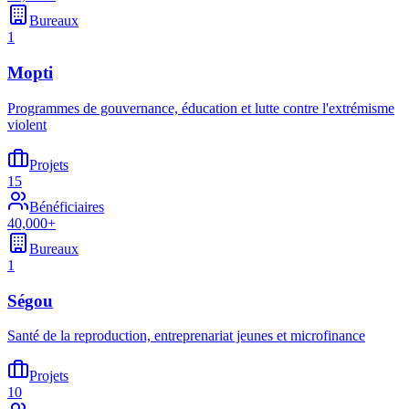
Bureaux
1
Mopti
Programmes de gouvernance, éducation et lutte contre l'extrémisme
violent
Projets
15
Bénéficiaires
40,000+
Bureaux
1
Ségou
Santé de la reproduction, entreprenariat jeunes et microfinance
Projets
10