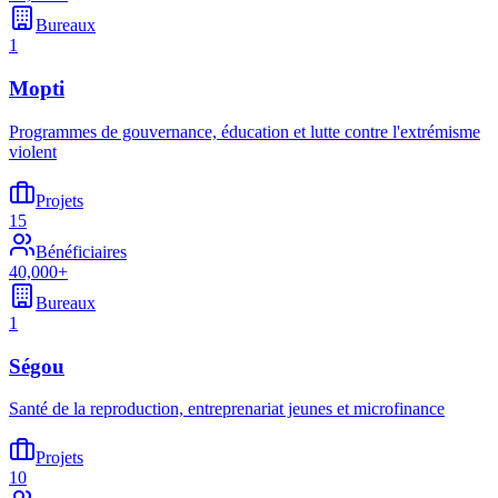
Bureaux
1
Mopti
Programmes de gouvernance, éducation et lutte contre l'extrémisme
violent
Projets
15
Bénéficiaires
40,000+
Bureaux
1
Ségou
Santé de la reproduction, entreprenariat jeunes et microfinance
Projets
10