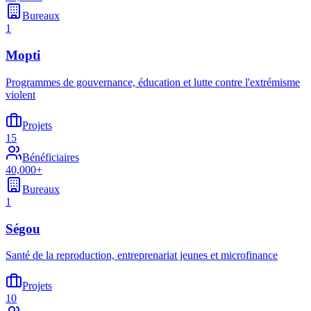
Bureaux
1
Mopti
Programmes de gouvernance, éducation et lutte contre l'extrémisme
violent
Projets
15
Bénéficiaires
40,000+
Bureaux
1
Ségou
Santé de la reproduction, entreprenariat jeunes et microfinance
Projets
10